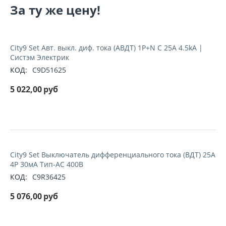
За ту же цену!
City9 Set Авт. выкл. диф. тока (АВДТ) 1P+N С 25А 4.5kA |
Систэм Электрик
КОД:
C9D51625
5 022,00
руб
City9 Set Выключатель дифференциального тока (ВДТ) 25А
4P 30мА Тип-AC 400В
КОД:
C9R36425
5 076,00
руб