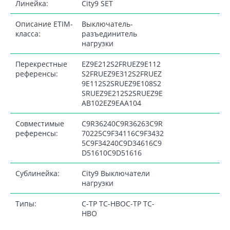
Линейка:
City9 SET
Описание ETIM-
Выключатель-
класса:
разъединитель
нагрузки
Перекрестные
EZ9E212S2FRUEZ9E112
референсы:
S2FRUEZ9E312S2FRUEZ
9E112S2SRUEZ9E108S2
SRUEZ9E212S2SRUEZ9E
AB102EZ9EAA104
Совместимые
C9R36240C9R36263C9R
референсы:
70225C9F34116C9F3432
5C9F34240C9D34616C9
D51610C9D51616
Сублинейка:
City9 Выключатели
нагрузки
Типы:
С-ТР ТС-НВОС-ТР ТС-
НВО