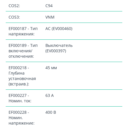
COS2:
C94
COS3:
VNM
EF000187 - Тип
AC (EV000460)
напряжения:
EF000189 - Тип
Выключатель
включения/
(EV000397)
отключения:
EF000218 -
45 мм
Глубина
установочная
(встраив.):
EF000227 -
63 А
Номин. ток:
EF000228 -
400 В
Номин.
напряжение: